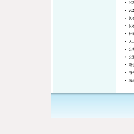
2
2
长
长
长
人
公
交
建
电
城